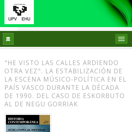
Inicio
Archivos
Núm. 57 (2018): Música popular, identidad y p
"HE VISTO LAS CALLES ARDIENDO
OTRA VEZ". LA ESTABILIZACIÓN DE
LA ESCENA MÚSICO-POLÍTICA EN EL
PAÍS VASCO DURANTE LA DÉCADA
DE 1990. DEL CASO DE ESKORBUTO
AL DE NEGU GORRIAK
##plugins.themes.bootstrap3.article.
##plugins.themes.bootstrap3.article.