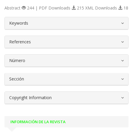
Abstract
244 | PDF Downloads
215 XML Downloads
18
##plugins.themes.bootstrap3.article.d
Keywords
References
Número
Sección
Copyright Information
INFORMACIÓN DE LA REVISTA