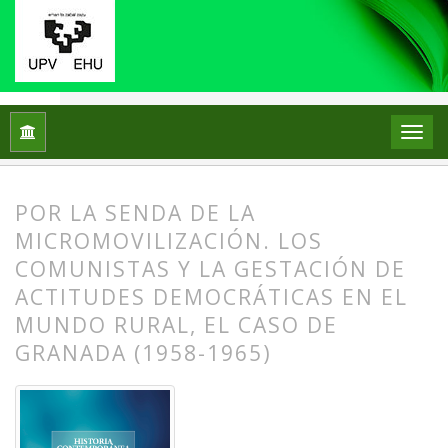
Inicio
Archivos
Núm. 78 (2025)
Miscelánea
POR LA SENDA DE LA
MICROMOVILIZACIÓN. LOS
COMUNISTAS Y LA GESTACIÓN DE
ACTITUDES DEMOCRÁTICAS EN EL
MUNDO RURAL, EL CASO DE
GRANADA (1958-1965)
##plugins.themes.bootstrap3.article.
##plugins.themes.bootstrap3.article.