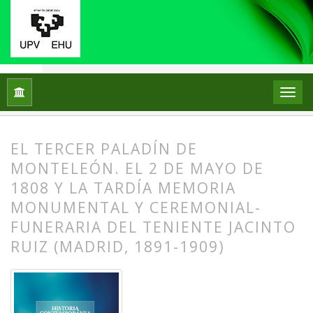
Inicio
Archivos
Núm. 78 (2025)
Miscelánea
EL TERCER PALADÍN DE
MONTELEÓN. EL 2 DE MAYO DE
1808 Y LA TARDÍA MEMORIA
MONUMENTAL Y CEREMONIAL-
FUNERARIA DEL TENIENTE JACINTO
RUIZ (MADRID, 1891-1909)
##plugins.themes.bootstrap3.article.
##plugins.themes.bootstrap3.article.