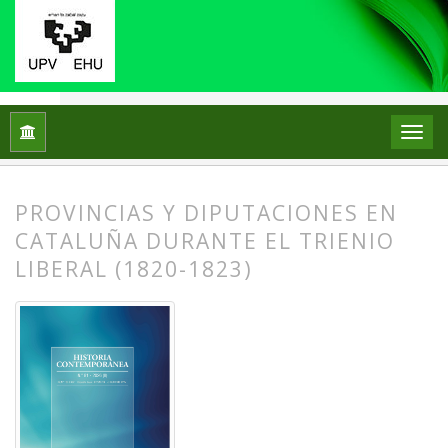
Inicio
Archivos
Núm. 81 (2026)
Miscelánea
PROVINCIAS Y DIPUTACIONES EN
CATALUÑA DURANTE EL TRIENIO
LIBERAL (1820-1823)
##plugins.themes.bootstrap3.article.
##plugins.themes.bootstrap3.article.