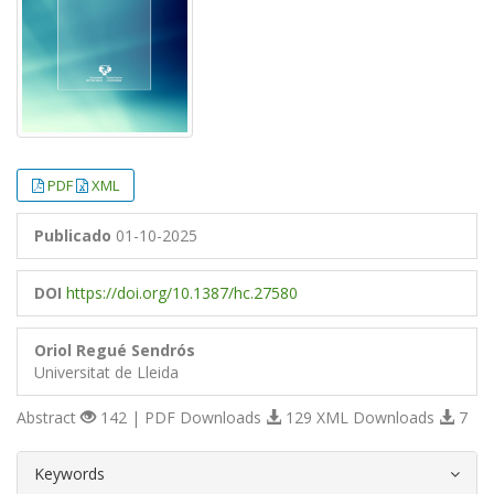
PDF
XML
Publicado
01-10-2025
DOI
https://doi.org/10.1387/hc.27580
Oriol Regué Sendrós
Universitat de Lleida
Abstract
142 | PDF Downloads
129 XML Downloads
7
##plugins.themes.bootstrap3.article.d
Keywords