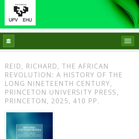
Inicio
Archivos
Núm. 79 (2025)
Reseñas
REID, RICHARD, THE AFRICAN
REVOLUTION: A HISTORY OF THE
LONG NINETEENTH CENTURY,
PRINCETON UNIVERSITY PRESS,
PRINCETON, 2025, 410 PP.
##plugins.themes.bootstrap3.article.
##plugins.themes.bootstrap3.article.