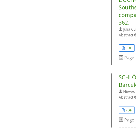
Southe
compar
362.
Júlia C
Abstract
PDF
Page
SCHLÖG
Barcel
Nieves 
Abstract
PDF
Page