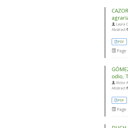
CAZORL
agrari
Laura 
Abstract
PDF
Page
GÓMEZ 
odio, 
Víctor 
Abstract
PDF
Page
DUCH-P