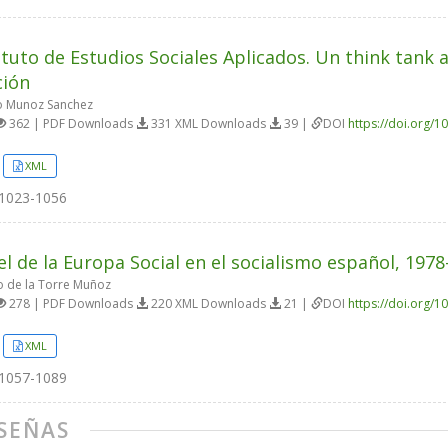
tituto de Estudios Sociales Aplicados. Un think tank 
ción
o Munoz Sanchez
362 | PDF Downloads
331 XML Downloads
39 |
DOI
https://doi.org/1
XML
1023-1056
el de la Europa Social en el socialismo español, 197
 de la Torre Muñoz
278 | PDF Downloads
220 XML Downloads
21 |
DOI
https://doi.org/1
XML
1057-1089
SEÑAS