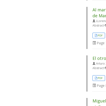
Al mar
de Man
LLorenç
Abstract
PDF
Page
El otr
Arturo 
Abstract
PDF
Page
Miguel