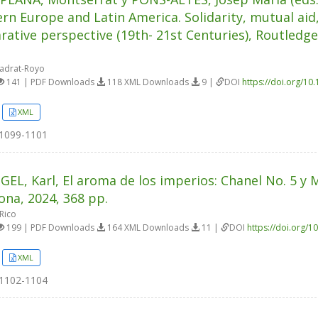
rn Europe and Latin America. Solidarity, mutual aid
ative perspective (19th- 21st Centuries), Routledge
uadrat-Royo
141 | PDF Downloads
118 XML Downloads
9 |
DOI
https://doi.org/10
XML
1099-1101
EL, Karl, El aroma de los imperios: Chanel No. 5 y M
ona, 2024, 368 pp.
Rico
199 | PDF Downloads
164 XML Downloads
11 |
DOI
https://doi.org/1
XML
1102-1104