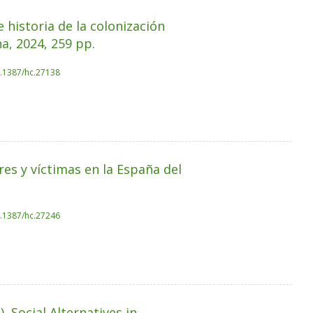
historia de la colonización
a, 2024, 259 pp.
0.1387/hc.27138
es y víctimas en la España del
0.1387/hc.27246
 Social Alternatives in