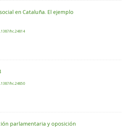
social en Cataluña. El ejemplo
0.1387/hc.24814
3
0.1387/hc.24850
tión parlamentaria y oposición