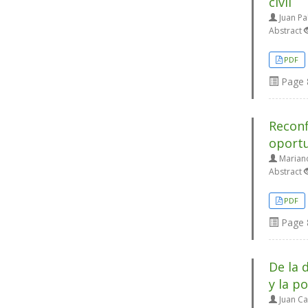
civil
Juan Pa
Abstract
PDF
Page
Reconf
oportu
Marian
Abstract
PDF
Page
De la 
y la po
Juan Ca