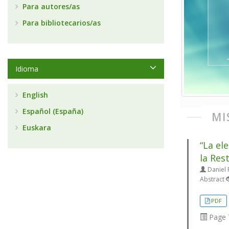
Para autores/as
Para bibliotecarios/as
Idioma
English
Español (España)
MI
Euskara
“La el
la Res
Daniel 
Abstract
PDF
Page