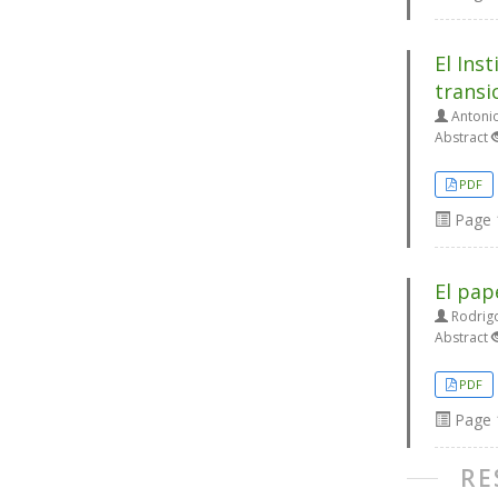
El Ins
transi
Antoni
Abstract
PDF
Page
El pap
Rodrigo
Abstract
PDF
Page
RE