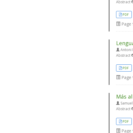
Abstract
PDF
Page
Lengua
Antoni 
Abstract
PDF
Page
Más al
Samuel 
Abstract
PDF
Page