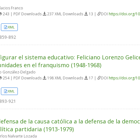
lacios Franco
243 | PDF Downloads
237 XML Downloads
13 |
DOI
https://doi.org/1
XML
859-892
igurar el sistema educativo: Feliciano Lorenzo Gelice
nidades en el franquismo (1948-1968)
o González-Delgado
254 | PDF Downloads
198 XML Downloads
17 |
DOI
https://doi.org/1
XML
893-921
defensa de la causa católica a la defensa de la democ
lítica partidaria (1913-1979)
rlos Nalvarte Lozada