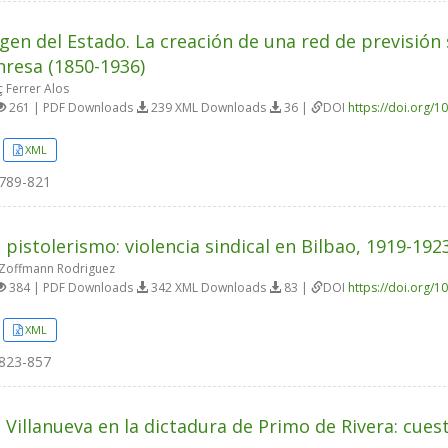
gen del Estado. La creación de una red de previsión 
resa (1850-1936)
 Ferrer Alos
261 | PDF Downloads
239 XML Downloads
36 |
DOI
https://doi.org/1
XML
789-821
o pistolerismo: violencia sindical en Bilbao, 1919-192
Zoffmann Rodriguez
384 | PDF Downloads
342 XML Downloads
83 |
DOI
https://doi.org/1
XML
823-857
 Villanueva en la dictadura de Primo de Rivera: cues