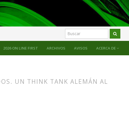
2026 ON LINE FIRST
ARCHIVOS
AVISOS
ACERCA DE
DOS. UN THINK TANK ALEMÁN AL