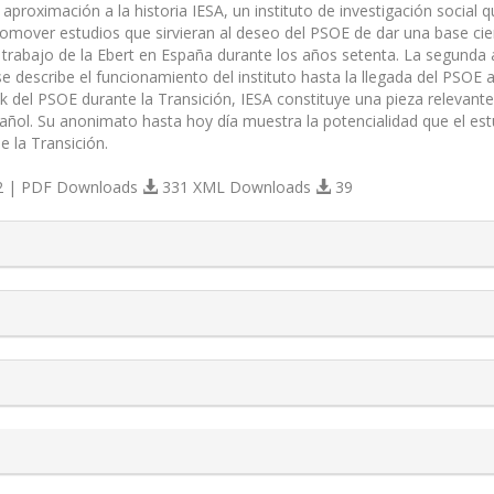
a aproximación a la historia IESA, un instituto de investigación socia
romover estudios que sirvieran al deseo del PSOE de dar una base cien
 trabajo de la Ebert en España durante los años setenta. La segunda a
e describe el funcionamiento del instituto hasta la llegada del PSOE 
nk del PSOE durante la Transición, IESA constituye una pieza relevante
añol. Su anonimato hasta hoy día muestra la potencialidad que el estu
de la Transición.
 | PDF Downloads
331 XML Downloads
39
s.themes.bootstrap3.article.details##