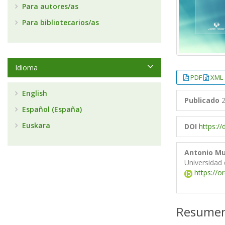
Para autores/as
Para bibliotecarios/as
Idioma
PDF
XML
English
Publicado
2
Español (España)
Euskara
DOI
https:/
Antonio M
Universidad
https://o
Resume