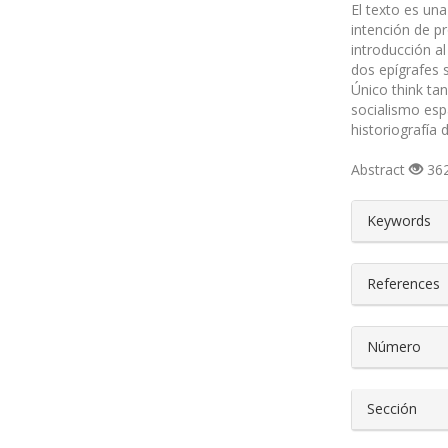
El texto es un
intención de p
introducción al
dos epígrafes s
Único think ta
socialismo esp
historiografía 
Abstract
362
##plugin
Keywords
References
Número
Sección