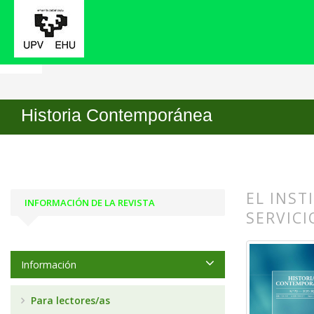
Inicio
Archivos
Núm. 79 (2025)
Miscelánea
Historia Contemporánea
EL INST
INFORMACIÓN DE LA REVISTA
SERVICI
##plugin
##plugin
Información
Para lectores/as