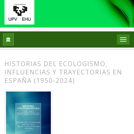
Inicio
Archivos
Núm. 80 (2026): Historias del ecologismo, in
HISTORIAS DEL ECOLOGISMO,
INFLUENCIAS Y TRAYECTORIAS EN
ESPAÑA (1950-2024)
##plugins.themes.bootstrap3.article.
##plugins.themes.bootstrap3.article.