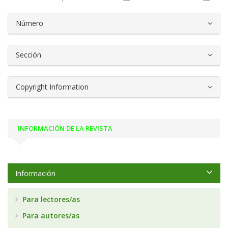
##plugins.themes.bootstrap3.article.d
Número
Sección
Copyright Information
INFORMACIÓN DE LA REVISTA
Información
Para lectores/as
Para autores/as