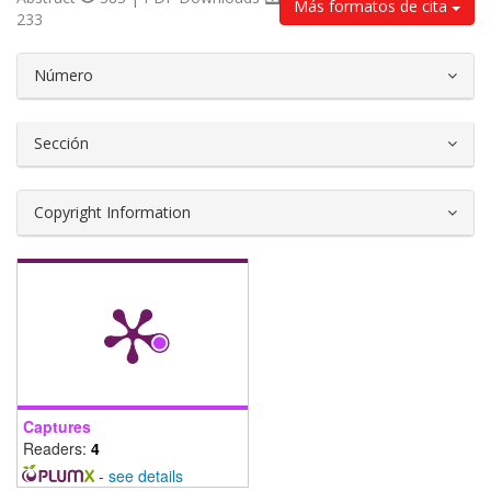
Más formatos de cita
233
##plugins.themes.bootstrap3.article.d
Número
Sección
Copyright Information
Captures
Readers:
4
-
see details