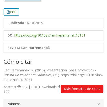
PDF
Publicado
16-10-2015
DOI
https://doi.org/10.1387/lan-harremanak.15161
Revista Lan Harremanak
Cómo citar
Lan Harremanak, R. (2015). Presentación.
Lan Harremanak -
Revista De Relaciones Laborales
, (31). https://doi.org/10.1387/lan-
harremanak.15161
Abstract
182 | PDF Downloads
Más formatos de cita
100
##plugins.themes.bootstrap3.article.d
Número