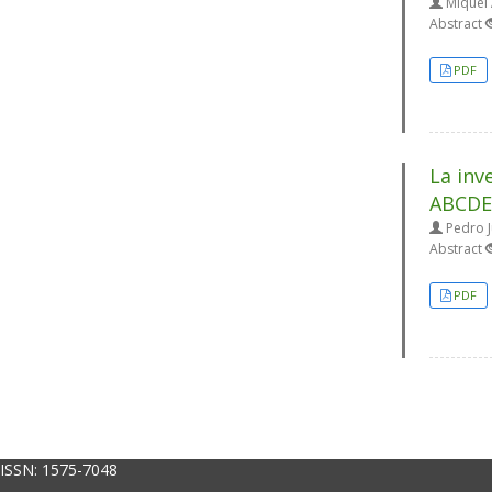
Miquel 
Abstract
PDF
La inv
ABCDE
Pedro J
Abstract
PDF
ISSN:
1575-7048