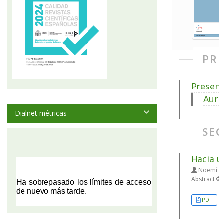
PR
Presen
Aur
Dialnet métricas
SE
Hacia 
Noemí P
Abstract
PDF