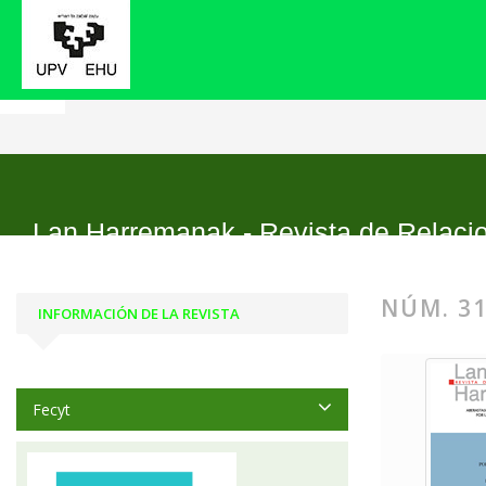
Inicio
Archivos
Núm. 31 (2014): Pobreza traba
Lan Harremanak - Revista de Relaci
NÚM. 31
INFORMACIÓN DE LA REVISTA
Fecyt