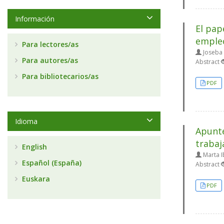
Información
El pap
empleo
Para lectores/as
Joseba 
Para autores/as
Abstract
Para bibliotecarios/as
PDF
Idioma
Apunte
trabaj
English
Marta I
Español (España)
Abstract
Euskara
PDF