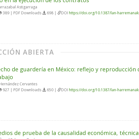
 en la ejecución de los contratos
arrazabal Astigarraga
389 | PDF Downloads
698 |
DOI
https://doi.org/10.1387/lan-harremana
CCIÓN ABIERTA
echo de guardería en México: reflejo y reproducción d
abajo
Hernández Cervantes
927 | PDF Downloads
650 |
DOI
https://doi.org/10.1387/lan-harremana
dios de prueba de la causalidad económica, técnica,