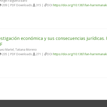
Àngel Falguera Baró
209 | PDF Downloads
315 |
DOI
https://doi.org/10.1387/lan-harremana
estigación económica y sus consecuencias jurídicas
F
uez Martel, Tatiana Moreno
235 | PDF Downloads
271 |
DOI
https://doi.org/10.1387/lan-harremana