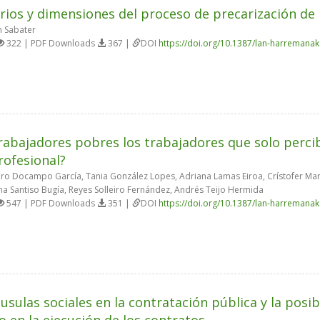
arios y dimensiones del proceso de precarización de 
 Sabater
322 | PDF Downloads
367 |
DOI
https://doi.org/10.1387/lan-harremana
rabajadores pobres los trabajadores que solo perci
rofesional?
ro Docampo García, Tania González Lopes, Adriana Lamas Eiroa, Crístofer Mar
ina Santiso Bugía, Reyes Solleiro Fernández, Andrés Teijo Hermida
547 | PDF Downloads
351 |
DOI
https://doi.org/10.1387/lan-harremana
áusulas sociales en la contratación pública y la posib