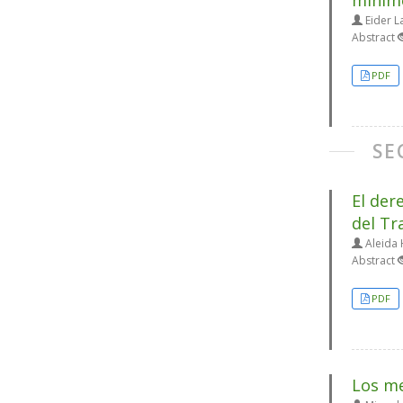
mínimo
Eider L
Abstract
PDF
SE
El der
del Tr
Aleida 
Abstract
PDF
Los me