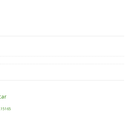
tar
k.15165