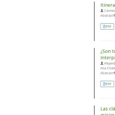
Itiner
Carmen
Abstract
PDF
¿Son t
Interp
Alejand
Ana Crist
Abstract
PDF
Las cl