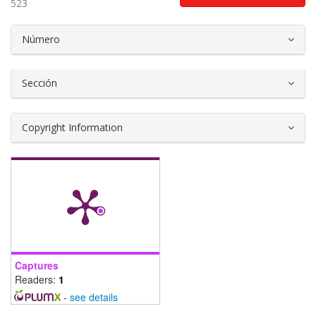
523
##plugins.themes.bootstrap3.article.d
Número
Sección
Copyright Information
Captures
Readers:
1
-
see details