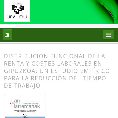
Inicio
Archivos
Núm. 34 (2016): La reducción del tiempo de 
DISTRIBUCIÓN FUNCIONAL DE LA
RENTA Y COSTES LABORALES EN
GIPUZKOA: UN ESTUDIO EMPÍRICO
PARA LA REDUCCIÓN DEL TIEMPO
DE TRABAJO
##plugins.themes.bootstrap3.article.
##plugins.themes.bootstrap3.article.