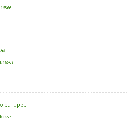
k.16566
oa
ak.16568
io europeo
ak.16570