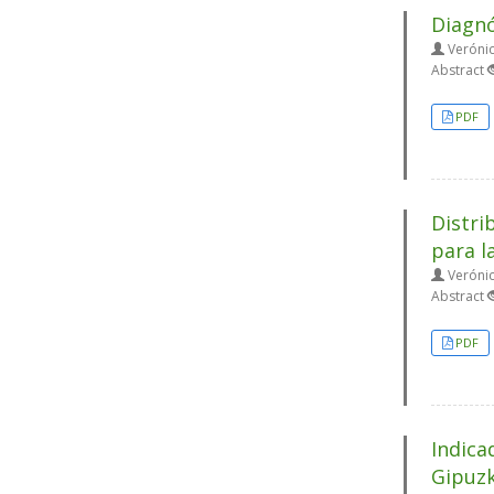
Diagnó
Verónic
Abstract
PDF
Distri
para l
Verónic
Abstract
PDF
Indica
Gipuz