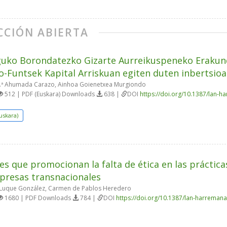
CCIÓN ABIERTA
uko Borondatezko Gizarte Aurreikuspeneko Erakun
o-Funtsek Kapital Arriskuan egiten duten inbertsioa
ª Ahumada Carazo, Ainhoa Goienetxea Murgiondo
512 | PDF (Euskara) Downloads
638 |
DOI
https://doi.org/10.1387/lan-
uskara)
es que promocionan la falta de ética en las práctica
presas transnacionales
Luque González, Carmen de Pablos Heredero
1680 | PDF Downloads
784 |
DOI
https://doi.org/10.1387/lan-harreman