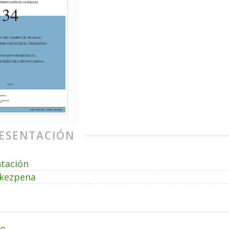
ESENTACIÓN
tación
kezpena
go