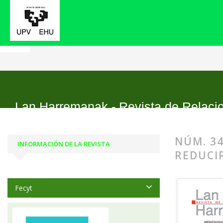
Inicio
Archivos
Núm. 34 (2016): La reducción d
Lan Harremanak - Revista de Relaci
NÚM. 34
INFORMACIÓN DE LA REVISTA
REDUCI
Fecyt