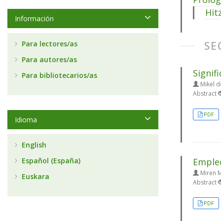
Hit
Información
Para lectores/as
SE
Para autores/as
Signif
Para bibliotecarios/as
Mikel de
Abstract
PDF
Idioma
English
Español (España)
Empleo
Miren M
Euskara
Abstract
PDF