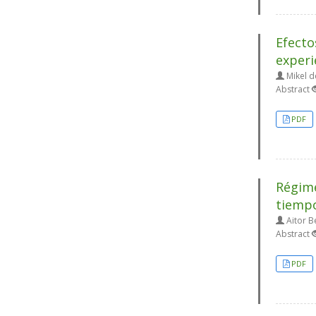
Efecto
experi
Mikel de
Abstract
PDF
Régime
tiempo
Aitor B
Abstract
PDF