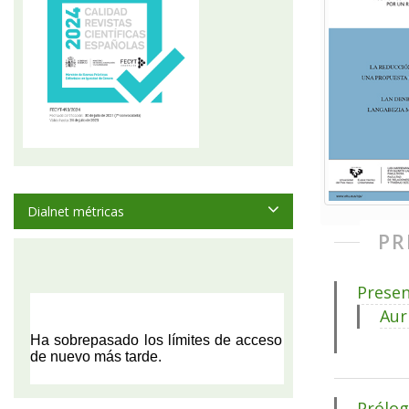
Dialnet métricas
PR
Presen
Aur
Prólo