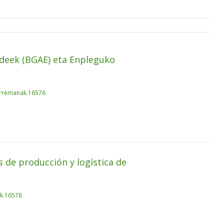
deek (BGAE) eta Enpleguko
harremanak.16576
s de producción y logística de
ak.16578