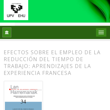
Inicio
Archivos
Núm. 34 (2016): La reducción del tiempo de 
EFECTOS SOBRE EL EMPLEO DE LA
REDUCCIÓN DEL TIEMPO DE
TRABAJO: APRENDIZAJES DE LA
EXPERIENCIA FRANCESA
##plugins.themes.bootstrap3.article.
##plugins.themes.bootstrap3.article.