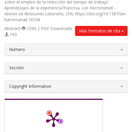
sobre el empleo de la reducción del tiempo de trabajo:
Aprendizajes de la experiencia francesa.
Lan Harremanak -
Revista De Relaciones Laborales
, (34). https://doi.org/10.1387/lan-
harremanak.16558
Abstract
1290 | PDF Downloads
Más formatos de cita
743
##plugins.themes.bootstrap3.article.d
Número
Sección
Copyright Information