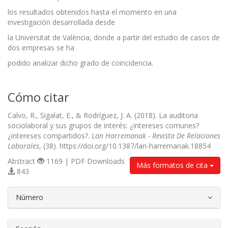
los resultados obtenidos hasta el momento en una
investigación desarrollada desde
la Universitat de València, donde a partir del estudio de casos de
dos empresas se ha
podido analizar dicho grado de coincidencia.
Cómo citar
Calvo, R., Sigalat, E., & Rodríguez, J. A. (2018). La auditoria
sociolaboral y sus grupos de interés: ¿intereses comunes?
¿intereses compartidos?.
Lan Harremanak - Revista De Relaciones
Laborales
, (38). https://doi.org/10.1387/lan-harremanak.18854
Abstract
1169 | PDF Downloads
Más formatos de cita
843
##plugins.themes.bootstrap3.article.d
Número