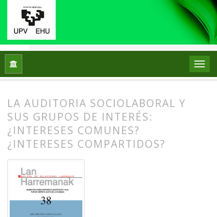
Inicio
Archivos
Núm. 38 (2017): Ley orgánica de igualdad: X 
LA AUDITORIA SOCIOLABORAL Y
SUS GRUPOS DE INTERÉS:
¿INTERESES COMUNES?
¿INTERESES COMPARTIDOS?
##plugins.themes.bootstrap3.article.
##plugins.themes.bootstrap3.article.