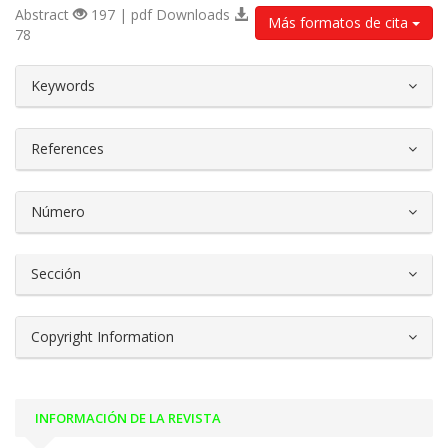
Abstract
197 | pdf Downloads
Más formatos de cita
78
##plugins.themes.bootstrap3.article.d
Keywords
References
Número
Sección
Copyright Information
INFORMACIÓN DE LA REVISTA