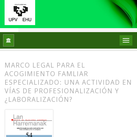
Inicio
Archivos
Núm. 54 (2025): Los Retos De La Extinción 
MARCO LEGAL PARA EL
ACOGIMIENTO FAMLIAR
ESPECIALIZADO: UNA ACTIVIDAD EN
VÍAS DE PROFESIONALIZACIÓN Y
¿LABORALIZACIÓN?
##plugins.themes.bootstrap3.article.
##plugins.themes.bootstrap3.article.