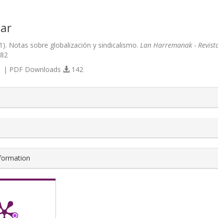
ar
11). Notas sobre globalización y sindicalismo.
Lan Harremanak - Revista
482
 | PDF Downloads
142
s.themes.bootstrap3.article.details##
nformation