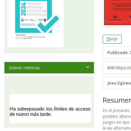
PDF
Publicado
2
Dialnet métricas
DOI
https:/
Josu Egire
Resume
En el presente 
posibles altern
juego» en que 
la las alternati