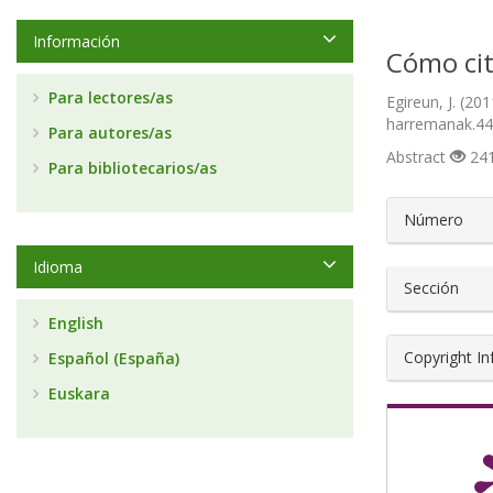
Información
Cómo cit
Para lectores/as
Egireun, J. (20
harremanak.4
Para autores/as
Abstract
241
Para bibliotecarios/as
##plugin
Número
Idioma
Sección
English
Copyright I
Español (España)
Euskara