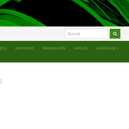
okiko proposamenak
Sección monográfica
RESS
ARCHIVOS
INDEXACIÓN
AVISOS
ACERCA DE
O