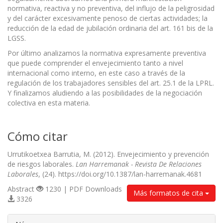
normativa, reactiva y no preventiva, del influjo de la peligrosidad
y del carácter excesivamente penoso de ciertas actividades; la
reducción de la edad de jubilación ordinaria del art. 161 bis de la
LGSS.
Por último analizamos la normativa expresamente preventiva
que puede comprender el envejecimiento tanto a nivel
internacional como interno, en este caso a través de la
regulación de los trabajadores sensibles del art. 25.1 de la LPRL.
Y finalizamos aludiendo a las posibilidades de la negociación
colectiva en esta materia.
Cómo citar
Urrutikoetxea Barrutia, M. (2012). Envejecimiento y prevención
de riesgos laborales.
Lan Harremanak - Revista De Relaciones
Laborales
, (24). https://doi.org/10.1387/lan-harremanak.4681
Abstract
1230 | PDF Downloads
Más formatos de cita
3326
##plugins.themes.bootstrap3.article.d