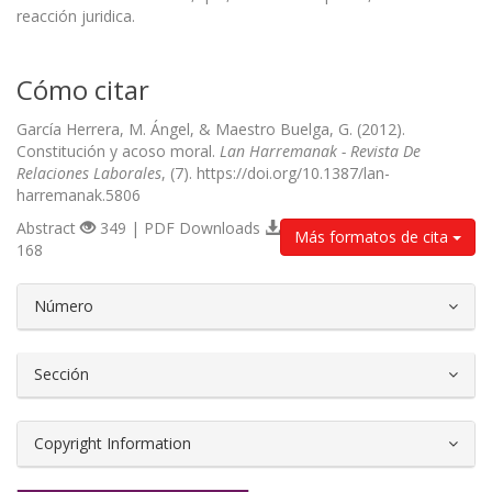
reacción juridica.
Cómo citar
García Herrera, M. Ángel, & Maestro Buelga, G. (2012).
Constitución y acoso moral.
Lan Harremanak - Revista De
Relaciones Laborales
, (7). https://doi.org/10.1387/lan-
harremanak.5806
Abstract
349 | PDF Downloads
Más formatos de cita
168
##plugins.themes.bootstrap3.article.d
Número
Sección
Copyright Information