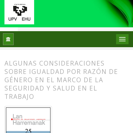
Inicio
Archivos
Núm. 25 (2011): Igualdad y no discriminación
ALGUNAS CONSIDERACIONES
SOBRE IGUALDAD POR RAZÓN DE
GÉNERO EN EL MARCO DE LA
SEGURIDAD Y SALUD EN EL
TRABAJO
##plugins.themes.bootstrap3.article.
##plugins.themes.bootstrap3.article.