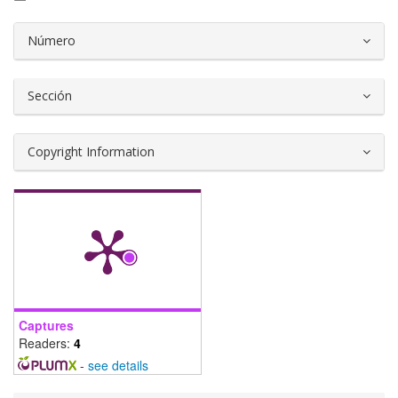
##plugins.themes.bootstrap3.article.d
Número
Sección
Copyright Information
Captures
Readers:
4
-
see details