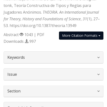
tonk, Teoría Constructiva de Tipos y Reglas para
Jugadores Anónimos.
THEORIA. An International Journal
for Theory, History and Foundations of Science
,
31
(1), 27–
53. https://doi.org/10.1387/theoria.13949
Abstract
1043 | PDF
More Citation Formats
Downloads
997
##plugins.themes.bootstrap3.article.d
Keywords
Issue
Section