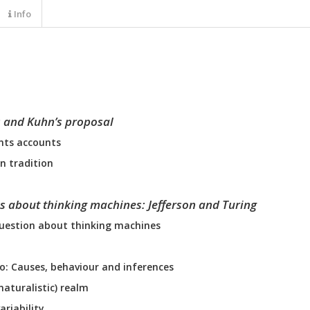
Info
 and Kuhn’s proposal
nts accounts
n tradition
s about thinking machines: Jefferson and Turing
question about thinking machines
io: Causes, behaviour and inferences
 naturalistic) realm
ariability