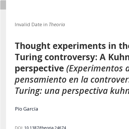
Invalid Date in
Theoria
Thought experiments in the
Turing controversy: A Kuh
perspective
(Experimentos 
pensamiento en la controvers
Turing: una perspectiva kuh
Pío García
DOI:
10.1387/theoria.24674