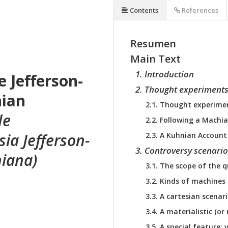
Contents
References
Resumen
Main Text
1. Introduction
 Jefferson-
2. Thought experiments
nian
2.1. Thought experime
de
2.2. Following a Machia
ia Jefferson-
2.3. A Kuhnian Account
3. Controversy scenario
niana)
3.1. The scope of the 
3.2. Kinds of machines
3.3. A cartesian scenar
3.4. A materialistic (or
3.5. A special feature: v