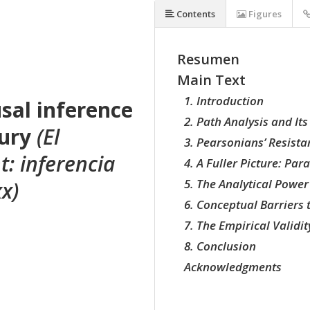
Contents
Figures
Resumen
Main Text
1. Introduction
usal inference
2. Path Analysis and It
tury
(El
3. Pearsonians’ Resista
t: inferencia
4. A Fuller Picture: Par
5. The Analytical Powe
xx)
6. Conceptual Barriers t
7. The Empirical Validi
8. Conclusion
Acknowledgments