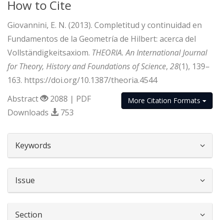
How to Cite
Giovannini, E. N. (2013). Completitud y continuidad en
Fundamentos de la Geometría de Hilbert: acerca del
Vollständigkeitsaxiom.
THEORIA. An International Journal
for Theory, History and Foundations of Science
,
28
(1), 139–
163. https://doi.org/10.1387/theoria.4544
Abstract
2088 | PDF
More Citation Formats
Downloads
753
##plugins.themes.bootstrap3.article.d
Keywords
Issue
Section