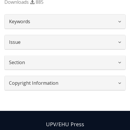
Downloads
885
##plugins.themes.bootstrap3.article.d
Keywords
Issue
Section
Copyright Information
UPV/EHU Press