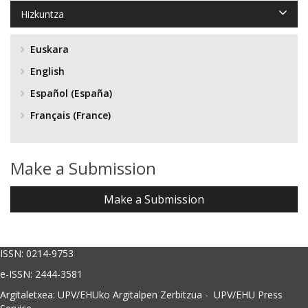
Hizkuntza
Euskara
English
Español (España)
Français (France)
Make a Submission
Make a Submission
ISSN: 0214-9753
e-ISSN: 2444-3581
Argitaletxea: UPV/EHUko Argitalpen Zerbitzua - UPV/EHU Press