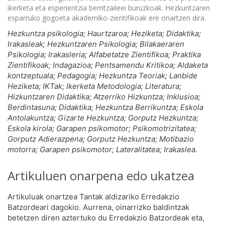
ikerketa eta esperientzia berritzaileei buruzkoak. Hezkuntzaren
esparruko gogoeta akademiko-zientifikoak ere onartzen dira.
Hezkuntza psikologia; Haurtzaroa; Heziketa; Didaktika;
Irakasleak; Hezkuntzaren Psikologia; Bilakaeraren
Psikologia; Irakasleria; Alfabetatze Zientifikoa; Praktika
Zientifikoak; Indagazioa; Pentsamendu Kritikoa; Aldaketa
kontzeptuala; Pedagogia; Hezkuntza Teoriak; Lanbide
Heziketa; IKTak; Ikerketa Metodologia; Literatura;
Hizkuntzaren Didaktika; Atzerriko Hizkuntza; Inklusioa;
Berdintasuna; Didaktika; Hezkuntza Berrikuntza; Eskola
Antolakuntza; Gizarte Hezkuntza; Gorputz Hezkuntza;
Eskola kirola; Garapen psikomotor; Psikomotrizitatea;
Gorputz Adierazpena; Gorputz Hezkuntza; Motibazio
motorra; Garapen psikomotor; Lateralitatea; Irakaslea.
Artikuluen onarpena edo ukatzea
Artikuluak onartzea Tantak aldizariko Erredakzio
Batzordeari dagokio. Aurrena, oinarrizko baldintzak
betetzen diren aztertuko du Erredakzio Batzordeak eta,