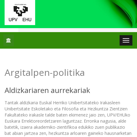
Hasiera
Argitalpen-politika
Argitalpen-politika
Aldizkariaren aurrekariak
Tantak aldizkaria Euskal Herriko Unibertsitateko Irakasleen
Unibertsitate Eskoletako eta Filosofia eta Hezkuntza Zientzien
Fakultateko irakasle talde baten ekimenez jaio zen, UPV/EHUko
Euskara Errektoreordetzaren laguntzaz. Erronka nagusia, alde
batetik, izaera akademiko-zientifikoa edukiko zuen publikazio
bat abian jartzea zen, hezkuntza arloaren gaineko hausnarketan