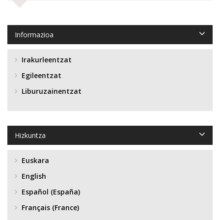
Informazioa
Irakurleentzat
Egileentzat
Liburuzainentzat
Hizkuntza
Euskara
English
Español (España)
Français (France)