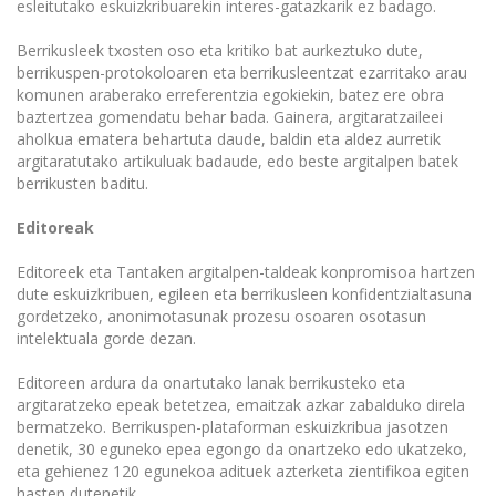
esleitutako eskuizkribuarekin interes-gatazkarik ez badago.
Berrikusleek txosten oso eta kritiko bat aurkeztuko dute,
berrikuspen-protokoloaren eta berrikusleentzat ezarritako arau
komunen araberako erreferentzia egokiekin, batez ere obra
baztertzea gomendatu behar bada. Gainera, argitaratzaileei
aholkua ematera behartuta daude, baldin eta aldez aurretik
argitaratutako artikuluak badaude, edo beste argitalpen batek
berrikusten baditu.
Editoreak
Editoreek eta Tantaken argitalpen-taldeak konpromisoa hartzen
dute eskuizkribuen, egileen eta berrikusleen konfidentzialtasuna
gordetzeko, anonimotasunak prozesu osoaren osotasun
intelektuala gorde dezan.
Editoreen ardura da onartutako lanak berrikusteko eta
argitaratzeko epeak betetzea, emaitzak azkar zabalduko direla
bermatzeko. Berrikuspen-plataforman eskuizkribua jasotzen
denetik, 30 eguneko epea egongo da onartzeko edo ukatzeko,
eta gehienez 120 egunekoa adituek azterketa zientifikoa egiten
hasten dutenetik.