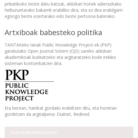
pribatiboko beste datu batzuk, aldizkari honek adierazitako
helburuetarako bakarrik erabiliko dira, eta ez dira erabilgarri
egongo beste ezertarako edo beste pertsona baterako.
Artxiboak babesteko politika
TANTAKeko lanak Public Knowledge Project-ek (PKP)
garatutako Open Journal Sistem (OJS) sareko aldizkari
akademikoak kudeatzeko eta argitaratzeko kode irekiko
sisteman kontserbatzen dira.
Era berean, hainbat gordailu erabiltzen ditu, eta horietan
gordetzen da argitalpena: Dialnet, Redined.
ALDIZKARIAREN EDUKIA