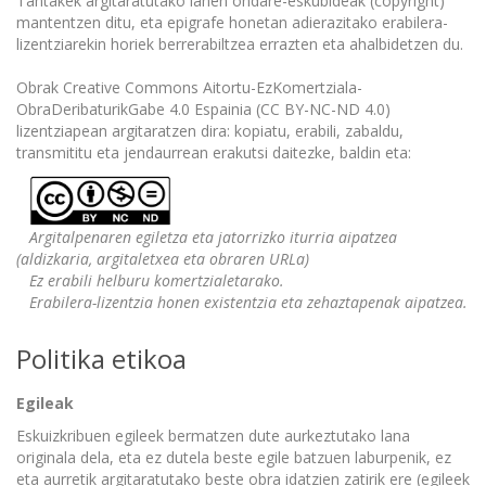
Tantakek argitaratutako lanen ondare-eskubideak (copyright)
mantentzen ditu, eta epigrafe honetan adierazitako erabilera-
lizentziarekin horiek berrerabiltzea errazten eta ahalbidetzen du.
Obrak Creative Commons Aitortu-EzKomertziala-
ObraDeribaturikGabe 4.0 Espainia (CC BY-NC-ND 4.0)
lizentziapean argitaratzen dira: kopiatu, erabili, zabaldu,
transmititu eta jendaurrean erakutsi daitezke, baldin eta:
Argitalpenaren egiletza eta jatorrizko iturria aipatzea
(aldizkaria, argitaletxea eta obraren URLa)
Ez erabili helburu komertzialetarako.
Erabilera-lizentzia honen existentzia eta zehaztapenak aipatzea.
Politika etikoa
Egileak
Eskuizkribuen egileek bermatzen dute aurkeztutako lana
originala dela, eta ez dutela beste egile batzuen laburpenik, ez
eta aurretik argitaratutako beste obra idatzien zatirik ere (egileek