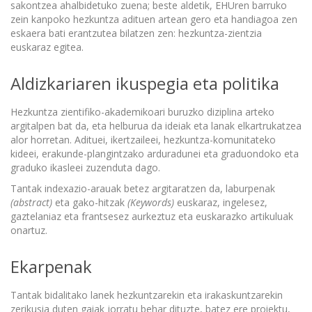
sakontzea ahalbidetuko zuena; beste aldetik, EHUren barruko
zein kanpoko hezkuntza adituen artean gero eta handiagoa zen
eskaera bati erantzutea bilatzen zen: hezkuntza-zientzia
euskaraz egitea.
Aldizkariaren ikuspegia eta politika
Hezkuntza zientifiko-akademikoari buruzko diziplina arteko
argitalpen bat da, eta helburua da ideiak eta lanak elkartrukatzea
alor horretan. Adituei, ikertzaileei, hezkuntza-komunitateko
kideei, erakunde-plangintzako arduradunei eta graduondoko eta
graduko ikasleei zuzenduta dago.
Tantak indexazio-arauak betez argitaratzen da, laburpenak
(abstract)
eta gako-hitzak
(Keywords)
euskaraz, ingelesez,
gaztelaniaz eta frantsesez aurkeztuz eta euskarazko artikuluak
onartuz.
Ekarpenak
Tantak bidalitako lanek hezkuntzarekin eta irakaskuntzarekin
zerikusia duten gaiak jorratu behar dituzte, batez ere proiektu,