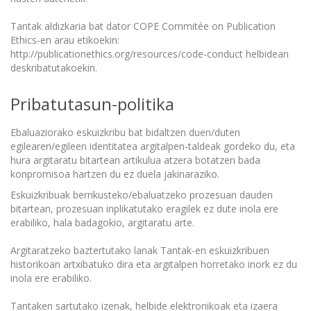
Tantak aldizkaria bat dator COPE Commitée on Publication
Ethics-en arau etikoekin:
http://publicationethics.org/resources/code-conduct helbidean
deskribatutakoekin.
Pribatutasun-politika
Ebaluaziorako eskuizkribu bat bidaltzen duen/duten
egilearen/egileen identitatea argitalpen-taldeak gordeko du, eta
hura argitaratu bitartean artikulua atzera botatzen bada
konpromisoa hartzen du ez duela jakinaraziko.
Eskuizkribuak berrikusteko/ebaluatzeko prozesuan dauden
bitartean, prozesuan inplikatutako eragilek ez dute inola ere
erabiliko, hala badagokio, argitaratu arte.
Argitaratzeko baztertutako lanak Tantak-en eskuizkribuen
historikoan artxibatuko dira eta argitalpen horretako inork ez du
inola ere erabiliko.
Tantaken sartutako izenak, helbide elektronikoak eta izaera