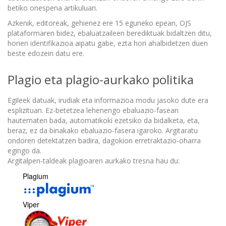
betiko onespena artikuluari.
Azkenik, editoreak, gehienez ere 15 eguneko epean, OJS
plataformaren bidez, ebaluatzaileen berediktuak bidaltzen ditu,
horien identifikazioa aipatu gabe, ezta hori ahalbidetzen duen
beste edozein datu ere.
Plagio eta plagio-aurkako politika
Egileek datuak, irudiak eta informazioa modu jasoko dute era
esplizituan. Ez-betetzea lehenengo ebaluazio-fasean
hautematen bada, automatikoki ezetsiko da bidalketa, eta,
beraz, ez da binakako ebaluazio-fasera igaroko. Argitaratu
ondoren detektatzen badira, dagokion erretraktazio-oharra
egingo da.
Argitalpen-taldeak plagioaren aurkako tresna hau du:
Plagium
Viper