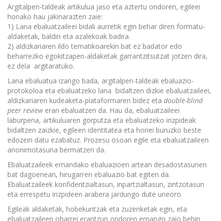
Argitalpen-taldeak artikulua jaso eta aztertu ondoren, egileei
honako hau jakinarazten zaie:
1) Lana ebaluatzaileei bidali aurretik egin behar diren formatu-
aldaketak, baldin eta azalekoak badira.
2) aldizkariaren ildo tematikoarekin bat ez badator edo
beharrezko egokitzapen-aldaketak garrantzitsutzat jotzen dira,
ez dela argitaratuko.
Lana ebaluatua izango bada, argitalpen-taldeak ebaluazio-
protokoloa eta ebaluatzeko lana bidaltzen dizkie ebaluatzaileei,
aldizkariaren kudeaketa-plataformaren bidez eta
double-blind
peer review
eran ebaluatzen da. Hau da, ebaluatzaileei
laburpena, artikuluaren gorputza eta ebaluatzeko irizpideak
bidaltzen zaizkie, egileen identitatea eta horiei buruzko beste
edozein datu ezabatuz. Prozesu osoan egile eta ebaluatzaileen
anonimotasuna bermatzen da.
Ebaluatzaileek emandako ebaluazioen artean desadostasunen
bat dagoenean, hirugarren ebaluazio bat egiten da.
Ebaluatzaileek konfidentzialtasun, inpartzialtasun, zintzotasun
eta errespetu irizpideen arabera jardungo dute uneoro.
Egileak aldaketak, hobekuntzak eta zuzenketak egin, eta
ebaluatzaileen oharrei erantzun ondoren emango zaio behin