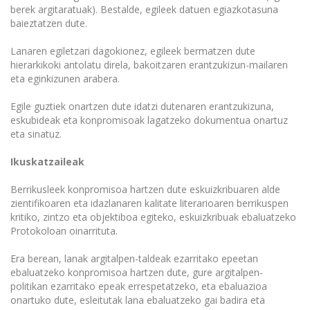
berek argitaratuak). Bestalde, egileek datuen egiazkotasuna
baieztatzen dute.
Lanaren egiletzari dagokionez, egileek bermatzen dute
hierarkikoki antolatu direla, bakoitzaren erantzukizun-mailaren
eta eginkizunen arabera.
Egile guztiek onartzen dute idatzi dutenaren erantzukizuna,
eskubideak eta konpromisoak lagatzeko dokumentua onartuz
eta sinatuz.
Ikuskatzaileak
Berrikusleek konpromisoa hartzen dute eskuizkribuaren alde
zientifikoaren eta idazlanaren kalitate literarioaren berrikuspen
kritiko, zintzo eta objektiboa egiteko, eskuizkribuak ebaluatzeko
Protokoloan oinarrituta.
Era berean, lanak argitalpen-taldeak ezarritako epeetan
ebaluatzeko konpromisoa hartzen dute, gure argitalpen-
politikan ezarritako epeak errespetatzeko, eta ebaluazioa
onartuko dute, esleitutak lana ebaluatzeko gai badira eta