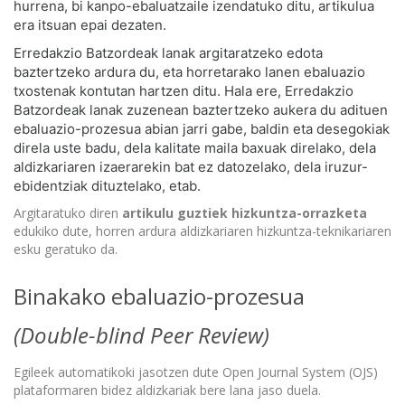
hurrena, bi kanpo-ebaluatzaile izendatuko ditu, artikulua
era itsuan epai dezaten.
Erredakzio Batzordeak lanak argitaratzeko edota
baztertzeko ardura du, eta horretarako lanen ebaluazio
txostenak kontutan hartzen ditu. Hala ere, Erredakzio
Batzordeak lanak zuzenean baztertzeko aukera du adituen
ebaluazio-prozesua abian jarri gabe, baldin eta desegokiak
direla uste badu, dela kalitate maila baxuak direlako, dela
aldizkariaren izaerarekin bat ez datozelako, dela iruzur-
ebidentziak dituztelako, etab.
Argitaratuko diren
artikulu guztiek
hizkuntza-orrazketa
edukiko dute, horren ardura aldizkariaren hizkuntza-teknikariaren
esku geratuko da.
Binakako ebaluazio-prozesua
(Double-blind Peer Review)
Egileek automatikoki jasotzen dute Open Journal System (OJS)
plataformaren bidez aldizkariak bere lana jaso duela.