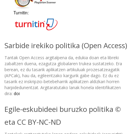
Turnitin:
Sarbide irekiko politika (Open Access)
Tantak Open Access argitalpena da, edukia doan eta libreki
zabaltzen duena, ezagutza globalaren trukea sustatzeko. Era
berean, ez du tasarik aplikatzen artikuluak prozesatzeagatik
(APCak), hau da, egileentzako kargurik gabe dago. Ez du ez
tasarik ez inskripzio-betebeharrik aplikatzen aldizkari horren
harpidedunentzat. Argitaratutako lanak honela identifikatzen
dira:
doi
Egile-eskubideei buruzko politika ©
eta CC BY-NC-ND