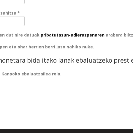
Nahitaezkoa
asahitza
*
zen dut nire datuak
pribatutasun-adierazpenaren
arabera bilt
lpen eta ohar berrien berri jaso nahiko nuke.
 honetara bidalitako lanak ebaluatzeko prest
u Kanpoko ebaluatzailea rola.
eresak