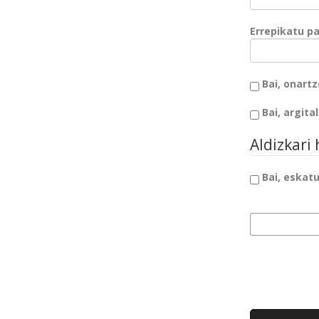
Errepikatu p
Bai, onart
Bai, argita
Aldizkari
Bai, eskat
Ebaluatzeko int