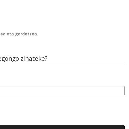
zea eta gordetzea.
 egongo zinateke?