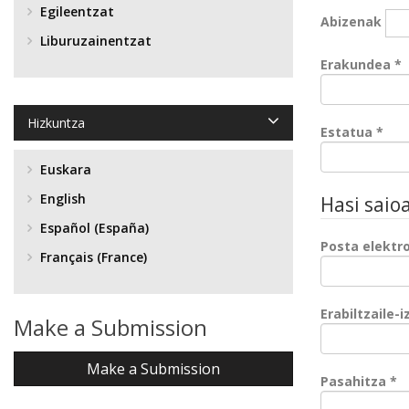
Egileentzat
Abizenak
Liburuzainentzat
N
Erakundea
*
Hizkuntza
Nah
Estatua
*
Euskara
English
Hasi saio
Español (España)
Posta elektr
Français (France)
Erabiltzaile-
Make a Submission
Make a Submission
N
Pasahitza
*