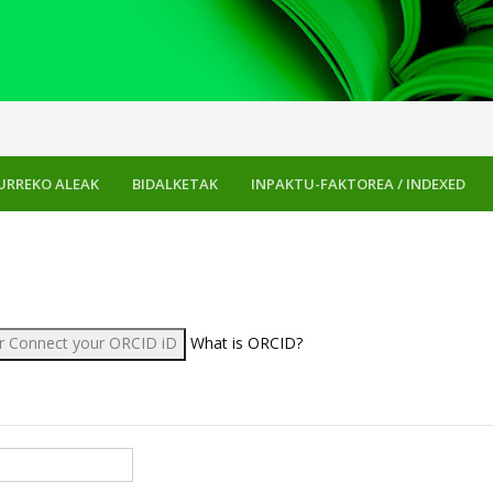
URREKO ALEAK
BIDALKETAK
INPAKTU-FAKTOREA / INDEXED
r Connect your ORCID iD
What is ORCID?