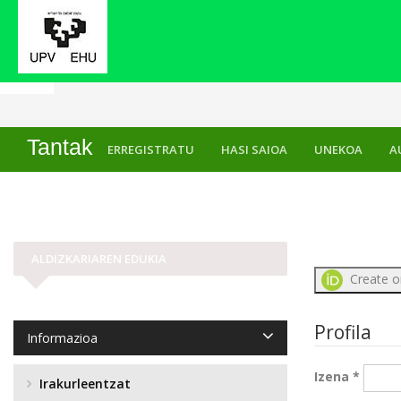
Hasiera
Erregistratu
Tantak
ERREGISTRATU
HASI SAIOA
UNEKOA
A
ALDIZKARIAREN EDUKIA
Create o
Profila
Informazioa
Izena
*
Irakurleentzat