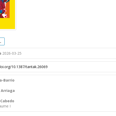
L
a
2026-03-25
/doi.org/10.1387/tantak.26069
a-Barrio
a Arriaga
o Cabedo
Jaume I