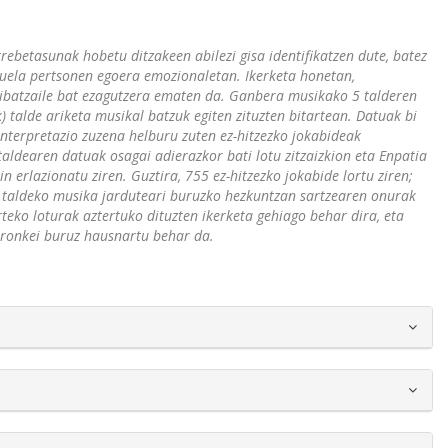
trebetasunak hobetu ditzakeen abilezi gisa identifikatzen dute, batez
duela pertsonen egoera emozionaletan. Ikerketa honetan,
ibatzaile bat ezagutzera ematen da. Ganbera musikako 5 talderen
k) talde ariketa musikal batzuk egiten zituzten bitartean. Datuak bi
interpretazio zuzena helburu zuten ez-hitzezko jokabideak
taldearen datuak osagai adierazkor bati lotu zitzaizkion eta Enpatia
 erlazionatu ziren. Guztira, 755 ez-hitzezko jokabide lortu ziren;
la taldeko musika jarduteari buruzko hezkuntzan sartzearen onurak
eko loturak aztertuko dituzten ikerketa gehiago behar dira, eta
rronkei buruz hausnartu behar da.