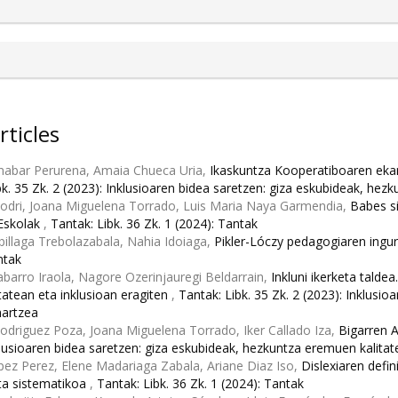
rticles
abar Perurena, Amaia Chueca Uria,
Ikaskuntza Kooperatiboaren eka
bk. 35 Zk. 2 (2023): Inklusioaren bidea saretzen: giza eskubideak, hez
Rodri, Joana Miguelena Torrado, Luis Maria Naya Garmendia,
Babes si
Eskolak
,
Tantak: Libk. 36 Zk. 1 (2024): Tantak
billaga Trebolazabala, Nahia Idoiaga,
Pikler-Lóczy pedagogiaren ingu
ntak
barro Iraola, Nagore Ozerinjauregi Beldarrain,
Inkluni ikerketa talde
itatean eta inklusioan eragiten
,
Tantak: Libk. 35 Zk. 2 (2023): Inklusi
hartzea
odriguez Poza, Joana Miguelena Torrado, Iker Callado Iza,
Bigarren 
klusioaren bidea saretzen: giza eskubideak, hezkuntza eremuen kalitat
ez Perez, Elene Madariaga Zabala, Ariane Diaz Iso,
Dislexiaren defin
ta sistematikoa
,
Tantak: Libk. 36 Zk. 1 (2024): Tantak