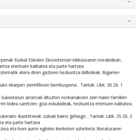
rpenak Euskal Eskolen Ekosistemari inklusioaren norabidean
,
kuntza eremuen kalitatea eta parte hartzea
stematik atera diren gazteen hezkuntza ibilbideak: Bigarren
ruko ekarpen zientifikoen berrikuspena
,
Tantak: Libk. 36 Zk. 1
a. Gaixotasun arraroak dituzten norbanakoen zein haien familien
oaren bidea saretzen: giza eskubideak, hezkuntza eremuen kalitatea
Aukerako Ikastetxeak: zubiak baino gehiago
,
Tantak: Libk. 35 Zk. 2
ea eta parte hartzea
izioa eta honi aurre egiteko ikerketen azterketa: literaturaren