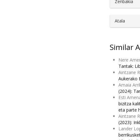
Zenbakia
Atala
Similar A
Nere Amen
Tantak: Li
Aintzane 
Aukerako 
Amaia Arri
(2024): Ta
Esti Amena
bizitza kal
eta parte 
Aintzane R
(2023): In
Lander Lop
berrikuske