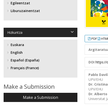
Egileentzat
Liburuzainentzat
Hizkuntza
PDF
HTM
Euskara
Argitaratu
English
Español (España)
DOI
https:/
Français (France)
Pablo Davil
UPV/EHU
Dr. Cristin
Make a Submission
UPV/EHU
Dr. Albert
Make a Submission
Universitat 