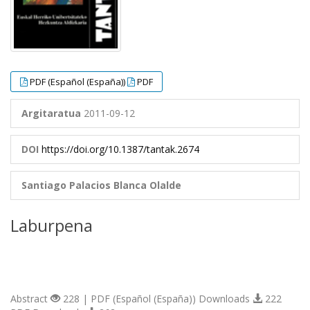
PDF (Español (España))
PDF
Argitaratua
2011-09-12
DOI
https://doi.org/10.1387/tantak.2674
Santiago Palacios
Blanca Olalde
Laburpena
Abstract
228 | PDF (Español (España)) Downloads
222