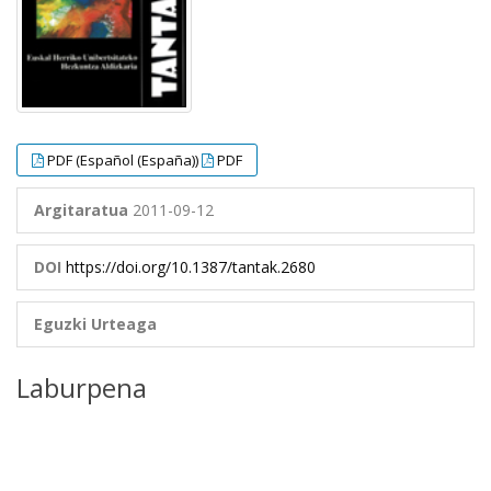
PDF (Español (España))
PDF
Argitaratua
2011-09-12
DOI
https://doi.org/10.1387/tantak.2680
Eguzki Urteaga
Laburpena