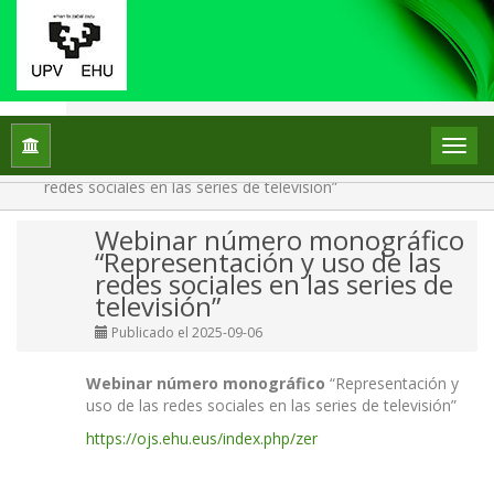
Inicio
/
Avisos
/
Inicio
Announcement
Webinar número monográfico “Representación y uso de las
redes sociales en las series de televisión”
Webinar número monográfico
“Representación y uso de las
redes sociales en las series de
televisión”
Publicado el 2025-09-06
Webinar número monográfico
“Representación y
uso de las redes sociales en las series de televisión”
https://ojs.ehu.eus/index.php/zer