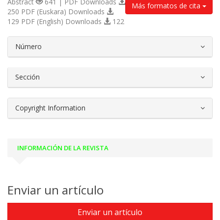
Abstract
641 | PDF Downloads
Más formatos de cita
250 PDF (Euskara) Downloads
129 PDF (English) Downloads
122
##plugins.themes.bootstrap3.article.d
Número
Sección
Copyright Information
INFORMACIÓN DE LA REVISTA
Enviar un artículo
Enviar un artículo