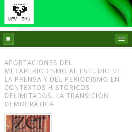
Inicio
Archivos
Vol. 15 Núm. 29 (2010)
Artículos
APORTACIONES DEL
METAPERIODISMO AL ESTUDIO DE
LA PRENSA Y DEL PERIODISMO EN
CONTEXTOS HISTÓRICOS
DELIMITADOS. LA TRANSICIÓN
DEMOCRÁTICA
##plugins.themes.bootstrap3.article.
##plugins.themes.bootstrap3.article.