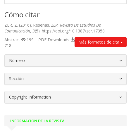
Cómo citar
ZER, Z. (2016). Reseñas.
ZER. Revista De Estudios De
Comunicación
,
3
(5). https://doi.org/10.1387/zer.17358
Abstract
199 | PDF Downloads
Más formatos de cita
718
##plugins.themes.bootstrap3.article.d
Número
Sección
Copyright Information
INFORMACIÓN DE LA REVISTA