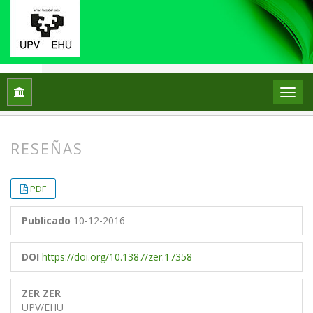
Inicio
Archivos
Vol. 3 Núm. 5 (1998)
Reseñas
RESEÑAS
##plugins.themes.bootstrap3.article.
##plugins.themes.bootstrap3.article.
PDF
Publicado
10-12-2016
DOI
https://doi.org/10.1387/zer.17358
ZER ZER
UPV/EHU