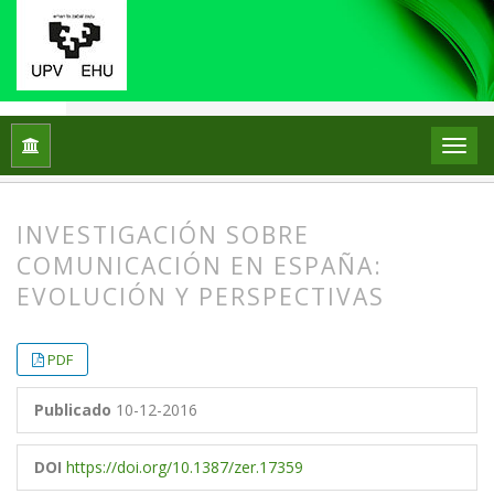
Inicio
Archivos
Vol. 3 Núm. 5 (1998)
Artículos
INVESTIGACIÓN SOBRE
COMUNICACIÓN EN ESPAÑA:
EVOLUCIÓN Y PERSPECTIVAS
##plugins.themes.bootstrap3.article.
##plugins.themes.bootstrap3.article.
PDF
Publicado
10-12-2016
DOI
https://doi.org/10.1387/zer.17359