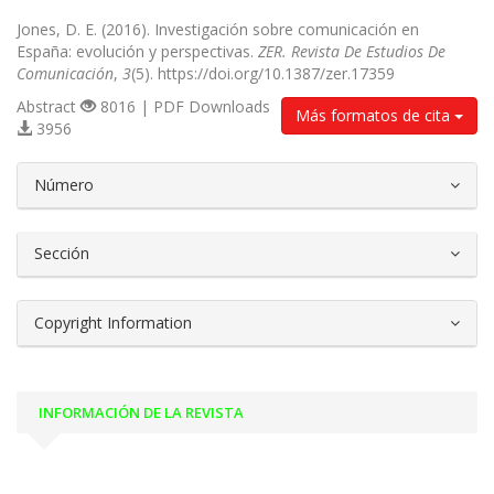
Jones, D. E. (2016). Investigación sobre comunicación en
España: evolución y perspectivas.
ZER. Revista De Estudios De
Comunicación
,
3
(5). https://doi.org/10.1387/zer.17359
Abstract
8016 | PDF Downloads
Más formatos de cita
3956
##plugins.themes.bootstrap3.article.d
Número
Sección
Copyright Information
INFORMACIÓN DE LA REVISTA