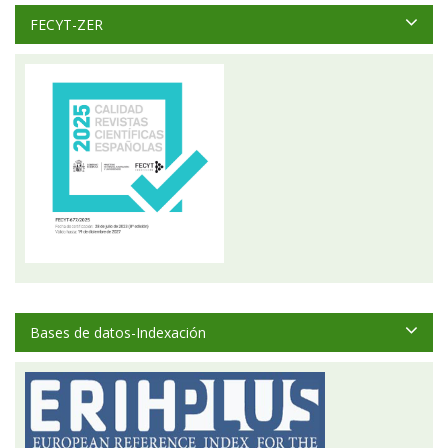
FECYT-ZER
Bases de datos-Indexación