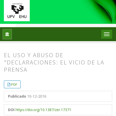
Inicio
Archivos
Vol. 3 Núm. 5 (1998)
Artículos
EL USO Y ABUSO DE
"DECLARACIONES: EL VICIO DE LA
PRENSA
##plugins.themes.bootstrap3.article.
##plugins.themes.bootstrap3.article.
PDF
Publicado
10-12-2016
DOI
https://doi.org/10.1387/zer.17371