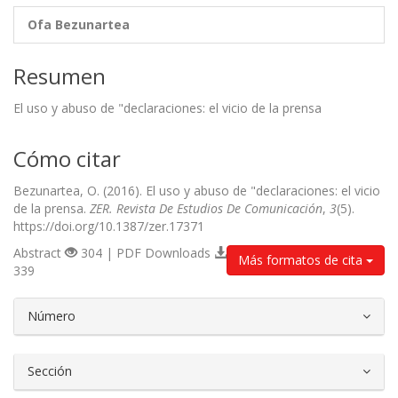
Ofa Bezunartea
Resumen
El uso y abuso de "declaraciones: el vicio de la prensa
Cómo citar
Bezunartea, O. (2016). El uso y abuso de "declaraciones: el vicio
de la prensa.
ZER. Revista De Estudios De Comunicación
,
3
(5).
https://doi.org/10.1387/zer.17371
Abstract
304 | PDF Downloads
Más formatos de cita
339
##plugins.themes.bootstrap3.article.d
Número
Sección