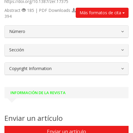
https://doi.org/10.1387/zer.17375
Abstract
185 | PDF Downloads
Más formatos de cita
394
##plugins.themes.bootstrap3.article.d
Número
Sección
Copyright Information
INFORMACIÓN DE LA REVISTA
Enviar un artículo
Enviar un artículo