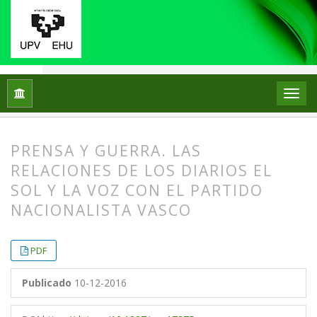
Inicio
Archivos
Vol. 3 Núm. 5 (1998)
Artículos
PRENSA Y GUERRA. LAS
RELACIONES DE LOS DIARIOS EL
SOL Y LA VOZ CON EL PARTIDO
NACIONALISTA VASCO
##plugins.themes.bootstrap3.article.
##plugins.themes.bootstrap3.article.
PDF
Publicado
10-12-2016