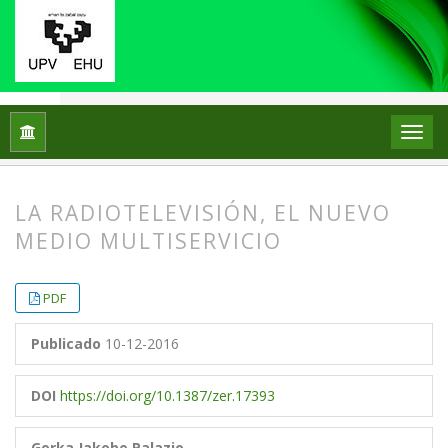
Inicio
Archivos
Vol. 4 Núm. 6 (1999)
Artículos
LA RADIOTELEVISIÓN, EL NUEVO
MEDIO MULTISERVICIO
##plugins.themes.bootstrap3.article.
##plugins.themes.bootstrap3.article.
PDF
Publicado
10-12-2016
DOI
https://doi.org/10.1387/zer.17393
Gorka Jakobe Palazio