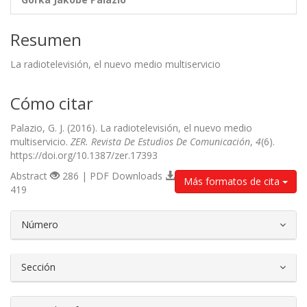
Resumen
La radiotelevisión, el nuevo medio multiservicio
Cómo citar
Palazio, G. J. (2016). La radiotelevisión, el nuevo medio
multiservicio.
ZER. Revista De Estudios De Comunicación
,
4
(6).
https://doi.org/10.1387/zer.17393
Abstract
286 | PDF Downloads
Más formatos de cita
419
##plugins.themes.bootstrap3.article.d
Número
Sección