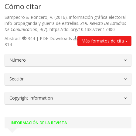
Cómo citar
Sampedro & Roncero, V. (2016). Información gráfica electoral:
info-propaganda y guerra de estrellas.
ZER. Revista De Estudios
De Comunicación
,
4
(7). https://doi.org/10.1387/zer.17400
Abstract
344 | PDF Downloads
Más formatos de cita
314
##plugins.themes.bootstrap3.article.d
Número
Sección
Copyright Information
INFORMACIÓN DE LA REVISTA