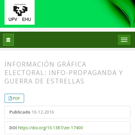
Inicio
Archivos
Vol. 4 Núm. 7 (1999)
Artículos
INFORMACIÓN GRÁFICA
ELECTORAL: INFO-PROPAGANDA Y
GUERRA DE ESTRELLAS
##plugins.themes.bootstrap3.article.
##plugins.themes.bootstrap3.article.
PDF
Publicado
10-12-2016
DOI
https://doi.org/10.1387/zer.17400