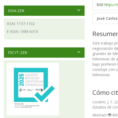
DOI
https:/
ISSN-ZER
José Carlo
ISSN: 1137-1102
E-ISSN: 1989-631X
Resume
Este trabajo p
negociación de 
FECYT-ZER
grandes de Méx
televisivas de
bajo prefieren 
concluye con u
televisivas.
Cómo cit
Lozano, J. C. 
Estudios De Co
Abstract
800