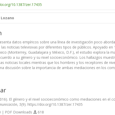
/doi.org/10.1387/zer.17435
s Lozano
n
resenta datos empíricos sobre una línea de investigación poco aborda
las noticias televisivas por diferentes tipos de públicos. Apoyado en
ico (Monterrey, Guadalajara y México, D.F.), el estudio explora la ma
 acuerdo a su género y su nivel socioeconómico. Los hallazgos muestr
las noticias locales mientras que los hombres y los receptores de nivel
na discusión sobre la importancia de ambas mediaciones en los comp
ar
(2016). El género y el nivel socioeconómico como mediaciones en el c
municación
,
5
(9). https://doi.org/10.1387/zer.17435
 | PDF Downloads
618