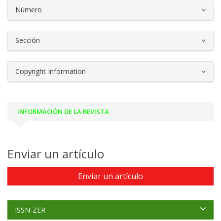
##plugins.themes.bootstrap3.article.d
Número
Sección
Copyright Information
INFORMACIÓN DE LA REVISTA
Enviar un artículo
Enviar un artículo
ISSN-ZER