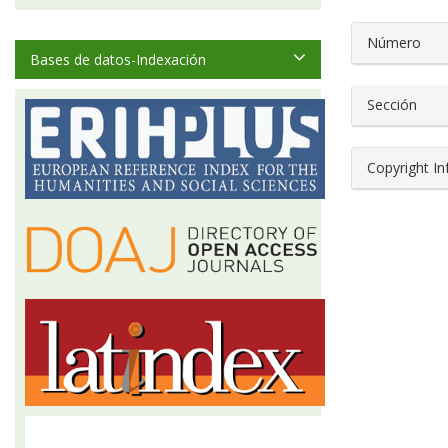
##plugin
Número
Bases de datos-Indexación
Sección
Copyright I