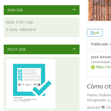
ISSN-ZER
ISSN: 1137-1102
E-ISSN: 1989-631X
pdf
Publicado
2
FECYT-ZER
José Anton
Universidad 
https://o
Cómo cit
Planes Pedreño,
Recuperado a p
Abstract
182