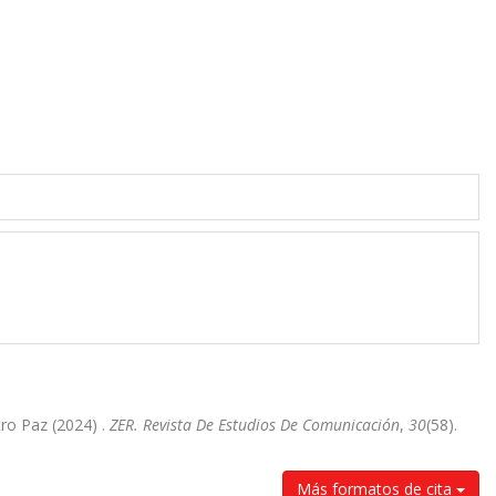
tro Paz (2024) .
ZER. Revista De Estudios De Comunicación
,
30
(58).
Más formatos de cita