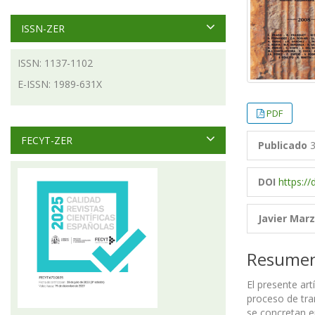
ISSN-ZER
ISSN: 1137-1102
E-ISSN: 1989-631X
PDF
FECYT-ZER
Publicado
3
DOI
https://
Javier Marza
Resume
El presente art
proceso de tra
se concretan en