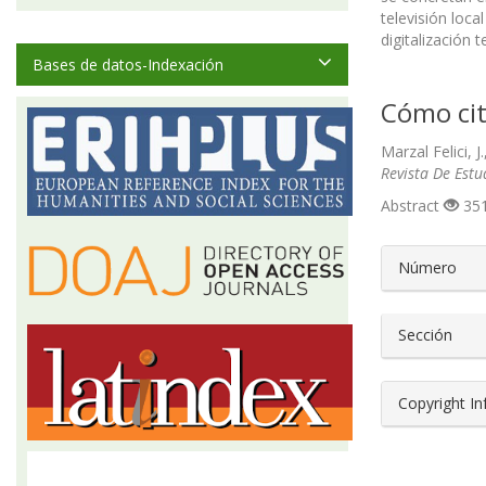
televisión local
digitalización t
Bases de datos-Indexación
Cómo cit
Marzal Felici, 
Revista De Est
Abstract
351
##plugin
Número
Sección
Copyright I