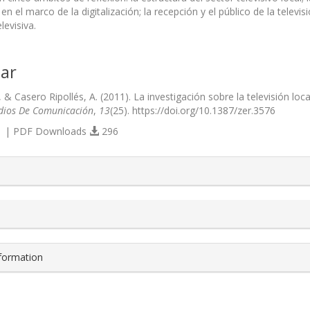
 en el marco de la digitalización; la recepción y el público de la televis
elevisiva.
ar
J., & Casero Ripollés, A. (2011). La investigación sobre la televisión lo
udios De Comunicación
,
13
(25). https://doi.org/10.1387/zer.3576
 | PDF Downloads
296
s.themes.bootstrap3.article.details##
nformation