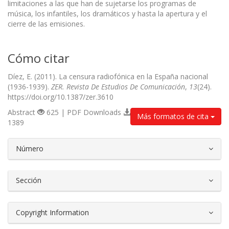
limitaciones a las que han de sujetarse los programas de
música, los infantiles, los dramáticos y hasta la apertura y el
cierre de las emisiones.
Cómo citar
Díez, E. (2011). La censura radiofónica en la España nacional
(1936-1939).
ZER. Revista De Estudios De Comunicación
,
13
(24).
https://doi.org/10.1387/zer.3610
Abstract
625 | PDF Downloads
Más formatos de cita
1389
##plugins.themes.bootstrap3.article.d
Número
Sección
Copyright Information