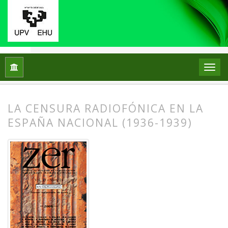
Inicio
Archivos
Vol. 13 Núm. 24 (2008)
Artículos
LA CENSURA RADIOFÓNICA EN LA
ESPAÑA NACIONAL (1936-1939)
##plugins.themes.bootstrap3.article.
##plugins.themes.bootstrap3.article.