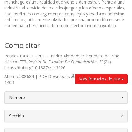
manchego es una realidad que viene a demostrar, frente a una
industria al servicio de los videojuegos y los efectos especiales,
que los filmes con argumentos complejos y maduros no están
anticuados, únicamente olvidados por una producción en serie
que en nada beneficia al futuro del sector cinematográfico.
Cómo citar
Perales Bazo, F. (2011). Pedro Almodóvar: heredero del cine
clásico.
ZER. Revista De Estudios De Comunicación
,
13
(24).
https://doi.org/10.1387/zer.3626
Abstract
684 | PDF Downloads
Más formatos de cita
1403
##plugins.themes.bootstrap3.article.d
Número
Sección