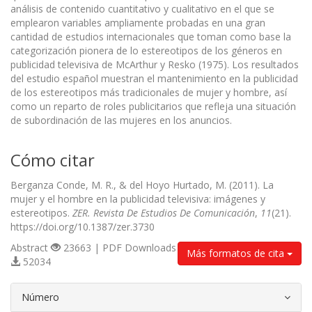
análisis de contenido cuantitativo y cualitativo en el que se
emplearon variables ampliamente probadas en una gran
cantidad de estudios internacionales que toman como base la
categorización pionera de lo estereotipos de los géneros en
publicidad televisiva de McArthur y Resko (1975). Los resultados
del estudio español muestran el mantenimiento en la publicidad
de los estereotipos más tradicionales de mujer y hombre, así
como un reparto de roles publicitarios que refleja una situación
de subordinación de las mujeres en los anuncios.
Cómo citar
Berganza Conde, M. R., & del Hoyo Hurtado, M. (2011). La
mujer y el hombre en la publicidad televisiva: imágenes y
estereotipos.
ZER. Revista De Estudios De Comunicación
,
11
(21).
https://doi.org/10.1387/zer.3730
Abstract
23663 | PDF Downloads
Más formatos de cita
52034
##plugins.themes.bootstrap3.article.d
Número