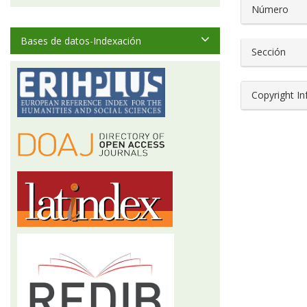
##plugin
Número
Bases de datos-Indexación
Sección
Copyright I