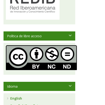
Política de libre acceso
Idioma
English