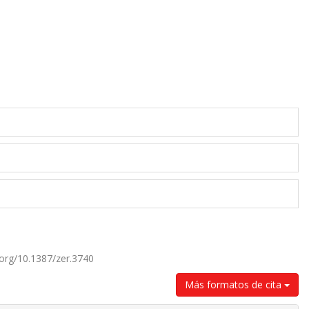
i.org/10.1387/zer.3740
Más formatos de cita