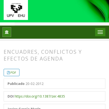
Inicio
Archivos
Vol. 16 Núm. 31 (2011)
Artículos
ENCUADRES, CONFLICTOS Y
EFECTOS DE AGENDA
##plugins.themes.bootstrap3.article.
##plugins.themes.bootstrap3.article.
PDF
Publicado
20-02-2012
DOI
https://doi.org/10.1387/zer.4835
Javier García Marín