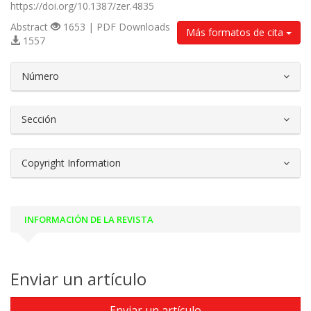
https://doi.org/10.1387/zer.4835
Abstract
1653 | PDF Downloads
Más formatos de cita
1557
##plugins.themes.bootstrap3.article.d
Número
Sección
Copyright Information
INFORMACIÓN DE LA REVISTA
Enviar un artículo
Enviar un artículo