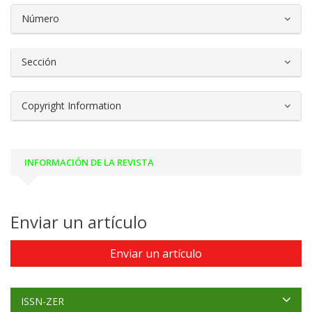
##plugins.themes.bootstrap3.article.d
Número
Sección
Copyright Information
INFORMACIÓN DE LA REVISTA
Enviar un artículo
Enviar un artículo
ISSN-ZER