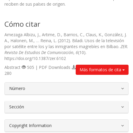
reciben de sus países de origen.
Cómo citar
Amezaga Albizu, J., Artime, D., Barrios, C., Claus, K., González, J.
A., Halonen, M., … Reina, L. (2012). Biladi. Usos de la televisión
por satélite entre los y las inmigrantes magrebíes en Bilbao.
ZER.
Revista De Estudios De Comunicación
,
6
(10).
https://doi.org/10.1387/zer.6102
Abstract
505 | PDF Downloads
Más formatos de cita
280
##plugins.themes.bootstrap3.article.d
Número
Sección
Copyright Information