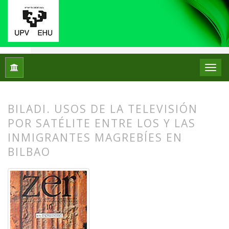
Inicio
Archivos
Vol. 6 Núm. 10 (2001)
Artículos
BILADI. USOS DE LA TELEVISIÓN
POR SATÉLITE ENTRE LOS Y LAS
INMIGRANTES MAGREBÍES EN
BILBAO
##plugins.themes.bootstrap3.article.
##plugins.themes.bootstrap3.article.